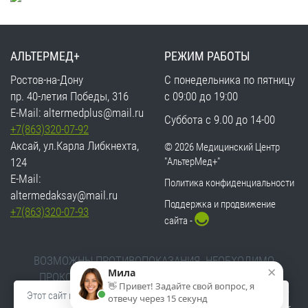
АЛЬТЕРМЕД+
РЕЖИМ РАБОТЫ
Ростов-на-Дону
С понедельника по пятницу
пр. 40-летия Победы, 316
с 09:00 до 19:00
E-Mail:
altermedplus@mail.ru
Суббота с 9.00 до 14-00
+7(863)320-07-92
Аксай, ул.Карла Либкнехта,
©
2026 Медицинский Центр
124
"АльтерМед+"
E-Mail:
Политика конфиденциальности
altermedaksay@mail.ru
Поддержка и продвижение
+7(863)320-07-93
сайта -
ВОЗМОЖНЫ ПРОТИВОПОКАЗАНИЯ. НЕОБХОДИМО
×
Мила
ПРОКОНСУЛЬТИРОВАТЬСЯ СО СПЕЦИАЛИСТОМ
👋 Привет! Задайте свой вопрос, я
Пользуясь этим сайтом, вы даете согласие на обработку
Этот сайт использует
файлы cookie
, которые обеспечивают
отвечу через 15 секунд