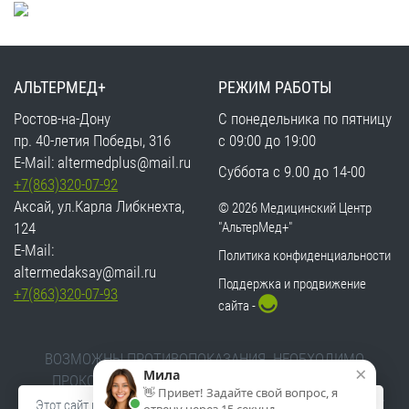
АЛЬТЕРМЕД+
РЕЖИМ РАБОТЫ
Ростов-на-Дону
С понедельника по пятницу
пр. 40-летия Победы, 316
с 09:00 до 19:00
E-Mail:
altermedplus@mail.ru
Суббота с 9.00 до 14-00
+7(863)320-07-92
Аксай, ул.Карла Либкнехта,
©
2026 Медицинский Центр
124
"АльтерМед+"
E-Mail:
Политика конфиденциальности
altermedaksay@mail.ru
Поддержка и продвижение
+7(863)320-07-93
сайта -
ВОЗМОЖНЫ ПРОТИВОПОКАЗАНИЯ. НЕОБХОДИМО
×
Мила
ПРОКОНСУЛЬТИРОВАТЬСЯ СО СПЕЦИАЛИСТОМ
👋 Привет! Задайте свой вопрос, я
Пользуясь этим сайтом, вы даете согласие на обработку
Этот сайт использует
файлы cookie
, которые обеспечивают