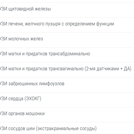
УЗИ щитовидной железы
УЗИ печени, желчного пузыря с определением функции
УЗИ молочных желез
УЗИ матки и придатков трансабдоминально
УЗИ матки и придатков трансвагинально (2-мя датчиками + ДА)
УЗИ забрюшинных лимфоузлов
УЗИ сердца (ЭХОКГ)
УЗИ органов мошонки
УЗИ сосудов шеи (экстракраниальные сосуды)