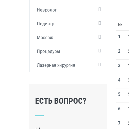
Невролог
Педиатр
№
1
Массаж
2
Процедуры
Лазерная хирургия
3
4
5
ЕСТЬ ВОПРОС?
6
7