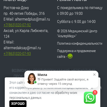
Ростов-на-Дону
С понедельника по пятницу
пр. 40-летия Победы, 316
с 09:00 до 19:00
E-Mail:
altermedplus@mail.ru
Суббота с 9.00 до 14-00
+7(863)320-07-92
Аксай, ул.Карла Либкнехта,
©
2026 Медицинский Центр
124
"АльтерМед+"
E-Mail:
Политика конфиденциальности
altermedaksay@mail.ru
Поддержка и продвижение
+7(863)320-07-93
сайта -
ВОЗМОЖНЫ ПРОТИВОПОКАЗАНИЯ. НЕОБХОДИМО
×
Мила
ПРОКОНСУЛЬТИРОВАТЬСЯ СО СПЕЦИАЛИСТОМ
👋 Привет! Задайте свой вопрос, я
Пользуясь этим сайтом, вы даете согласие на обработку
Этот сайт использует
файлы cookie
, которые обеспечивают
отвечу через 15 секунд
ваших персональных данных, в соответствии с
Политикой
его корректную работу. С политикой конфиденциальности
1
ознакомлен и даю согласие на
обработку моих
конфиденциальности
.
персональных данных
.
Информация на этом сайте носит ознакомительный
ХОРОШО
характер и не является офертой.